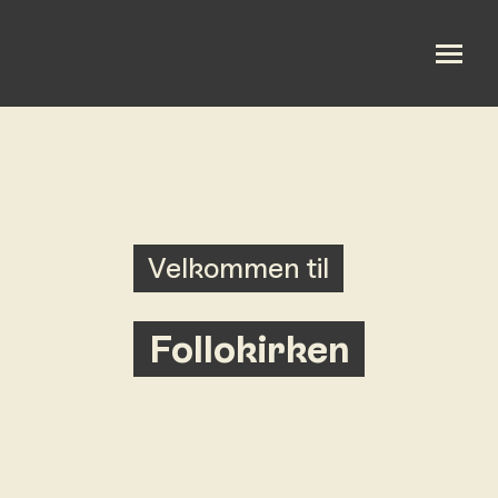
Om oss
Bli med
Velkommen til
Kalender
Taler
Follokirken
Gi en gave