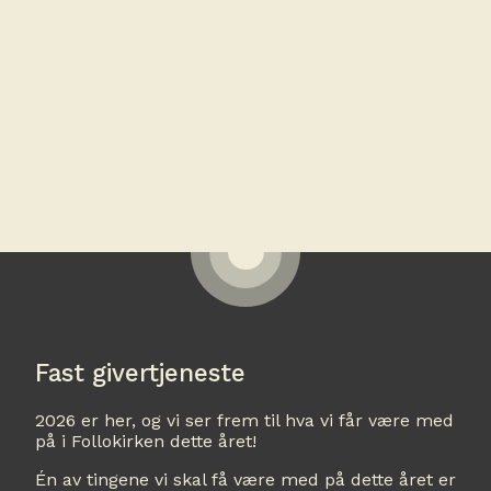
Fast givertjeneste
2026 er her, og vi ser frem til hva vi får være med
på i Follokirken dette året!
Én av tingene vi skal få være med på dette året er