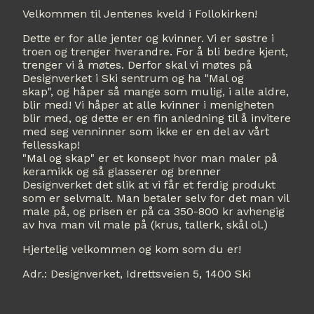
Velkommen til Jentenes kveld i Follokirken!
Dette er for alle jenter og kvinner. Vi er søstre i
troen og trenger hverandre. For å bli bedre kjent,
trenger vi å møtes. Derfor skal vi møtes på
Designverket i Ski sentrum og ha "Mal og
skap", og håper så mange som mulig, i alle aldre,
blir med! Vi håper at alle kvinner i menigheten
blir med, og dette er en fin anledning til å invitere
med seg venninner som ikke er en del av vårt
fellesskap!
"Mal og skap" er et konsept hvor man maler på
keramikk og så glasserer og brenner
Designverket det slik at vi får et ferdig produkt
som er selvmalt. Man betaler selv for det man vil
male på, og prisen er på ca 350-800 kr avhengig
av hva man vil male på (krus, tallerk, skål ol.)
Hjertelig velkommen og kom som du er!
Adr.: Designverket, Idrettsveien 5, 1400 Ski