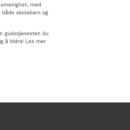
onsmenighet, med
r både skolebarn og
en gudstjenesten du
ig å bidra! Les mer