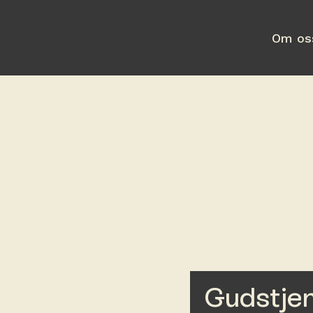
Om os
Gudstje