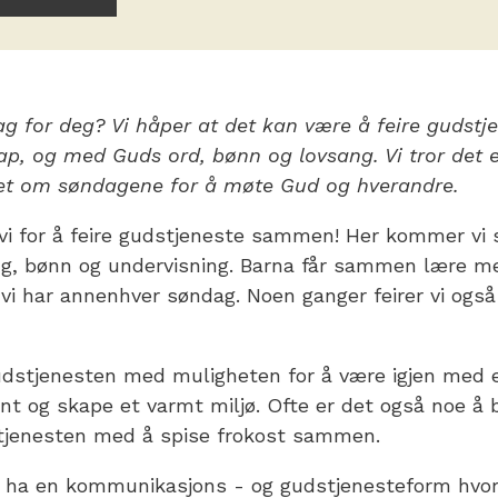
g for deg? Vi håper at det kan være å feire guds
kap, og med Guds ord, bønn og lovsang. Vi tror det e
pet om søndagene for å møte Gud og hverandre.
i for å feire gudstjeneste sammen! Her kommer vi 
g, bønn og undervisning. Barna får sammen lære m
vi har annenhver søndag. Noen ganger feirer vi også
gudstjenesten med muligheten for å være igjen med e
jent og skape et varmt miljø. Ofte er det også noe å 
stjenesten med å spise frokost sammen.
 å ha en kommunikasjons - og gudstjenesteform hvo