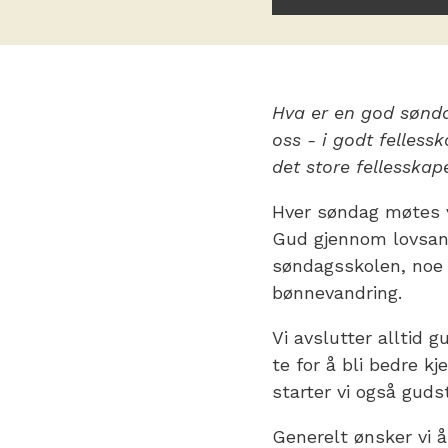
Hva er en god sønda
oss - i godt felless
det store fellesska
Hver søndag møtes v
Gud gjennom lovsan
søndagsskolen, noe 
bønnevandring.
Vi avslutter alltid 
te for å bli bedre k
starter vi også gud
Generelt ønsker vi