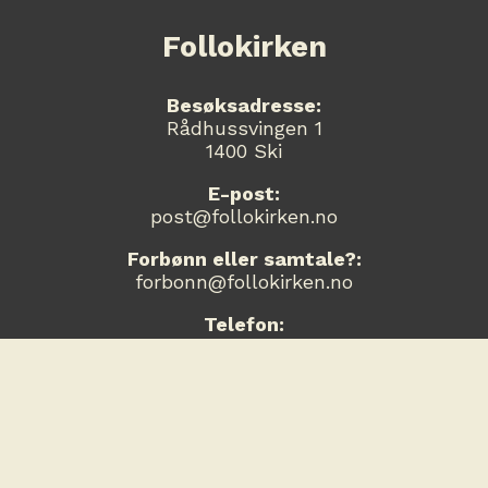
Follokirken
Besøksadresse:
Rådhussvingen 1
1400 Ski
E-post:
post@follokirken.no
Forbønn eller samtale?:
forbonn@follokirken.no
Telefon:
908 87 147