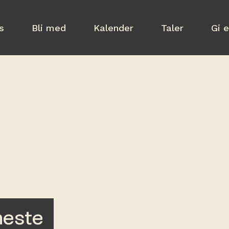
s
Bli med
Kalender
Taler
Gi 
neste