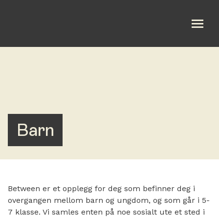
Om oss
Bli med
Kalender
Barn
Taler
Gi en gave
Between er et opplegg for deg som befinner deg i
overgangen mellom barn og ungdom, og som går i 5-
7 klasse. Vi samles enten på noe sosialt ute et sted i