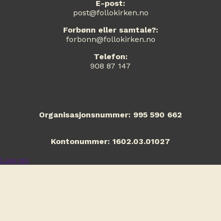
E-post:
post@follokirken.no
Forbønn eller samtale?:
forbonn@follokirken.no
Telefon:
908 87 147
Organisasjonsnummer: 995 590 662
Kontonummer: 1602.03.01027
Logg inn
Vippsnummer: 12243