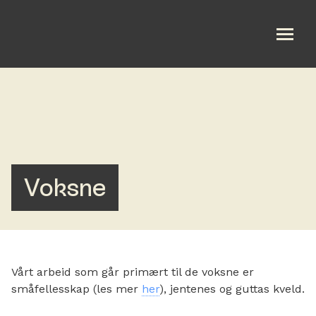
Om oss
Bli med
Kalender
Voksne
Taler
Gi en gave
Vårt arbeid som går primært til de voksne er
småfellesskap (les mer
her
), jentenes og guttas kveld.